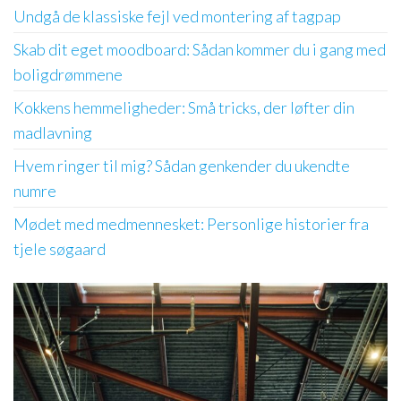
Undgå de klassiske fejl ved montering af tagpap
Skab dit eget moodboard: Sådan kommer du i gang med
boligdrømmene
Kokkens hemmeligheder: Små tricks, der løfter din
madlavning
Hvem ringer til mig? Sådan genkender du ukendte
numre
Mødet med medmennesket: Personlige historier fra
tjele søgaard