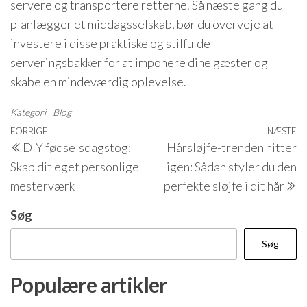
servere og transportere retterne. Så næste gang du
planlægger et middagsselskab, bør du overveje at
investere i disse praktiske og stilfulde
serveringsbakker for at imponere dine gæster og
skabe en mindeværdig oplevelse.
Kategori
Blog
Indlægsnavigation
Forrige
FORRIGE
NÆSTE
N
DIY fødselsdagstog:
Hårsløjfe-trenden hitter
indlæg
i
Skab dit eget personlige
igen: Sådan styler du den
mesterværk
perfekte sløjfe i dit hår
Søg
Søg
Populære artikler