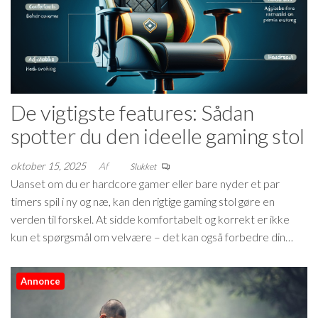
De vigtigste features: Sådan
spotter du den ideelle gaming stol
oktober 15, 2025
Af
Slukket
Uanset om du er hardcore gamer eller bare nyder et par
timers spil i ny og næ, kan den rigtige gaming stol gøre en
verden til forskel. At sidde komfortabelt og korrekt er ikke
kun et spørgsmål om velvære – det kan også forbedre din…
Annonce