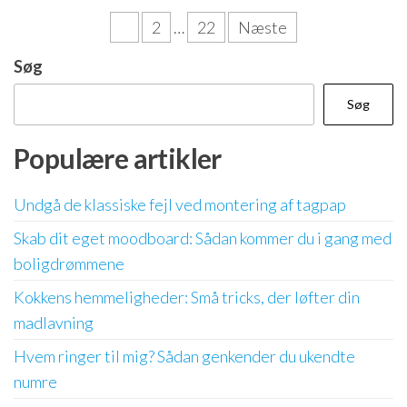
Indlægsinddeling
1
2
…
22
Næste
Søg
Søg
Populære artikler
Undgå de klassiske fejl ved montering af tagpap
Skab dit eget moodboard: Sådan kommer du i gang med
boligdrømmene
Kokkens hemmeligheder: Små tricks, der løfter din
madlavning
Hvem ringer til mig? Sådan genkender du ukendte
numre