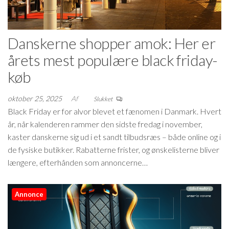
Danskerne shopper amok: Her er
årets mest populære black friday-
køb
oktober 25, 2025
Af
Slukket
Black Friday er for alvor blevet et fænomen i Danmark. Hvert
år, når kalenderen rammer den sidste fredag i november,
kaster danskerne sig ud i et sandt tilbudsræs – både online og i
de fysiske butikker. Rabatterne frister, og ønskelisterne bliver
længere, efterhånden som annoncerne…
Annonce