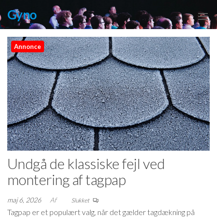
Videre
Gyno
til
indhold
Annonce
Undgå de klassiske fejl ved
montering af tagpap
maj 6, 2026
Af
Slukket
Tagpap er et populært valg, når det gælder tagdækning på