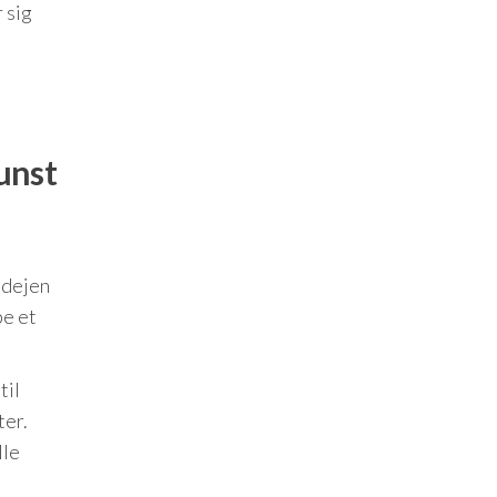
 sig
unst
 dejen
be et
til
ter.
lle