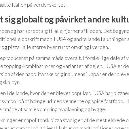
t sætte Italien på verdenskortet.
 sig globalt og påvirket andre kult
rden og har spredt sig til alle hjørner af kloden. Det begyn
itionelle opskrift med til USA og andre lande i slutningen 
 og pizza i alle større byer rundt omkring i verden.
reproduceret på samme måde overalt. I forskellige dele af 
e topping-kombinationer og varianter af dejen. I USA er d
sion af den napolitanske original, mens i Japan er der blev
 skaldyr.
ren i de lande, hvor den er blevet populær. I USA har pizzae
 symbol på at hænge ud med vennerne og spise fastfood. I I
g en måde at samles omkring madlavning og hygge.
rkninger er napolitansk pizza stadig en af de mest elskede 
vet et symbol på Italiensk kultur og madtraditioner og en 