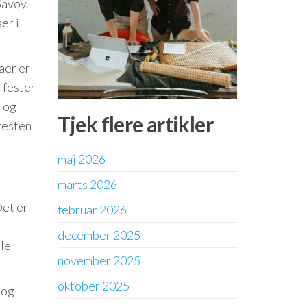
Savoy.
er i
aer er
 fester
i og
Tjek flere artikler
 resten
maj 2026
marts 2026
Det er
februar 2026
december 2025
ale
november 2025
oktober 2025
 og