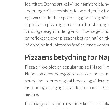
identitet. Denne artikel vil se nærmere på, h
undersøge pizzaens historie og betydning for
og hvordan den har spredt sig globalt og påvir
napolitansk pizza og deres karakteristika, og
kunst og design. Endelig vil vi undersøge trad
og reflektere over pizzaens betydning i en gl
på en rejse ind i pizzaens fascinerende verde
Pizzaens betydning for Na
Pizza er ikke blot en populær spise i Napoli, 
Napoli og dens indbyggere kan ikke undervur
ser det som deres pligt at bevare og viderefø
historie og en vigtig del af dens økonomi. Piz
mestre.
Pizzabagere i Napoli anvender kun friske, lok