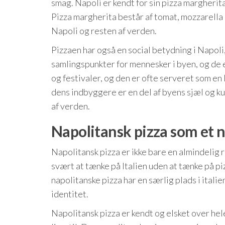
smag. Napoli er kendt for sin pizza margherit
Pizza margherita består af tomat, mozzarella o
Napoli og resten af verden.
Pizzaen har også en social betydning i Napoli,
samlingspunkter for mennesker i byen, og de e
og festivaler, og den er ofte serveret som en
dens indbyggere er en del af byens sjæl og kul
af verden.
Napolitansk pizza som et n
Napolitansk pizza er ikke bare en almindelig r
svært at tænke på Italien uden at tænke på pi
napolitanske pizza har en særlig plads i italie
identitet.
Napolitansk pizza er kendt og elsket over hel