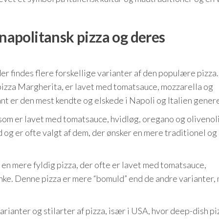
 napolitansk pizza og deres
der findes flere forskellige varianter af den populære pizza
 pizza Margherita, er lavet med tomatsauce, mozzarella og
nt er den mest kendte og elskede i Napoli og Italien genere
som er lavet med tomatsauce, hvidløg, oregano og olivenol
 og er ofte valgt af dem, der ønsker en mere traditionel og
r en mere fyldig pizza, der ofte er lavet med tomatsauce,
inke. Denne pizza er mere “bomuld” end de andre varianter,
rianter og stilarter af pizza, især i USA, hvor deep-dish pi