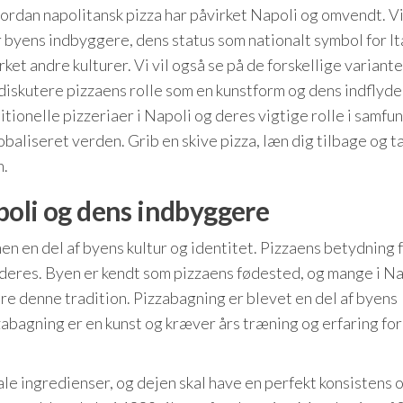
vordan napolitansk pizza har påvirket Napoli og omvendt. Vi
 byens indbyggere, dens status som nationalt symbol for It
ket andre kulturer. Vi vil også se på de forskellige variante
 diskutere pizzaens rolle som en kunstform og dens indflyde
itionelle pizzeriaer i Napoli og deres vigtige rolle i samfu
obaliseret verden. Grib en skive pizza, læn dig tilbage og 
n.
poli og dens indbyggere
men en del af byens kultur og identitet. Pizzaens betydning 
deres. Byen er kendt som pizzaens fødested, og mange i Na
re denne tradition. Pizzabagning er blevet en del af byens
zabagning er en kunst og kræver års træning og erfaring for
ale ingredienser, og dejen skal have en perfekt konsistens 