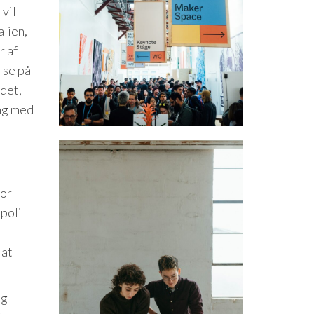
 vil
alien,
r af
lse på
ndet,
tag med
for
poli
 at
og