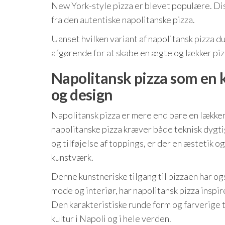
New York-style pizza er blevet populære. Dis
fra den autentiske napolitanske pizza.
Uanset hvilken variant af napolitansk pizza d
afgørende for at skabe en ægte og lækker pi
Napolitansk pizza som en 
og design
Napolitansk pizza er mere end bare en lækker
napolitanske pizza kræver både teknisk dygtig
og tilføjelse af toppings, er der en æstetik o
kunstværk.
Denne kunstneriske tilgang til pizzaen har ogs
mode og interiør, har napolitansk pizza inspir
Den karakteristiske runde form og farverige t
kultur i Napoli og i hele verden.