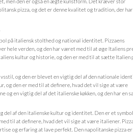
 ret, men den er også en ægte kunstform. Det kræver stor
litansk pizza, og det er denne kvalitet og tradition, der har
.
ol på italiensk stolthed og national identitet. Pizzaens
er hele verden, og den har været med til at øge Italiens pr
liens kultur og historie, og den er med til at sætte Italien 
ivsstil, og den er blevet en vigtig del af den nationale ident
ur, og den er med til at definere, hvad det vil sige at være
ine og en vigtig del af det italienske køkken, og den har en s
 del af den italienske kultur og identitet. Den er et symbo
ed til at definere, hvad det vil sige at være italiener. Pizz
ise og erfaring at lave perfekt. Den napolitanske pizza er