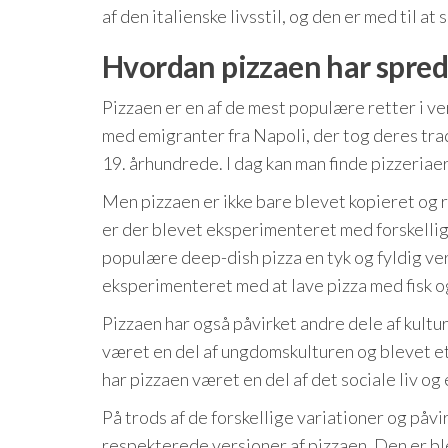
af den italienske livsstil, og den er med til a
Hvordan pizzaen har spredt
Pizzaen er en af de mest populære retter i ve
med emigranter fra Napoli, der tog deres trad
19. århundrede. I dag kan man finde pizzeriaer
Men pizzaen er ikke bare blevet kopieret og 
er der blevet eksperimenteret med forskellig
populære deep-dish pizza en tyk og fyldig ver
eksperimenteret med at lave pizza med fisk og
Pizzaen har også påvirket andre dele af kultu
været en del af ungdomskulturen og blevet et
har pizzaen været en del af det sociale liv o
På trods af de forskellige variationer og påvi
respekterede versioner af pizzaen. Den er ble