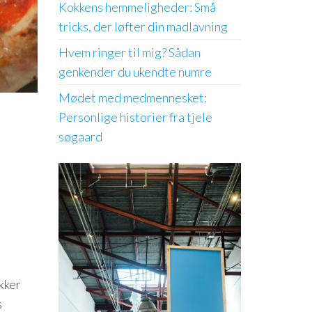
Kokkens hemmeligheder: Små
tricks, der løfter din madlavning
Hvem ringer til mig? Sådan
genkender du ukendte numre
Mødet med medmennesket:
Personlige historier fra tjele
søgaard
kker
s