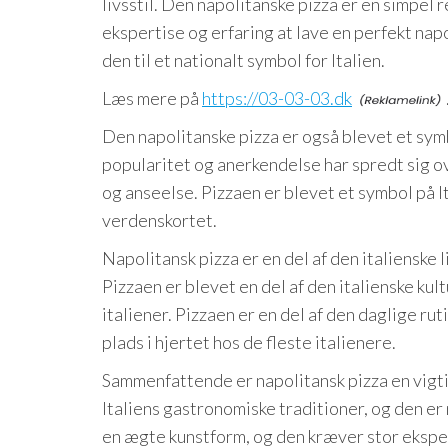
livsstil. Den napolitanske pizza er en simpel
ekspertise og erfaring at lave en perfekt napo
den til et nationalt symbol for Italien.
Læs mere på
https://03-03-03.dk
Den napolitanske pizza er også blevet et symb
popularitet og anerkendelse har spredt sig ov
og anseelse. Pizzaen er blevet et symbol på Ita
verdenskortet.
Napolitansk pizza er en del af den italienske l
Pizzaen er blevet en del af den italienske kult
italiener. Pizzaen er en del af den daglige rut
plads i hjertet hos de fleste italienere.
Sammenfattende er napolitansk pizza en vigtig
Italiens gastronomiske traditioner, og den er m
en ægte kunstform, og den kræver stor ekspert