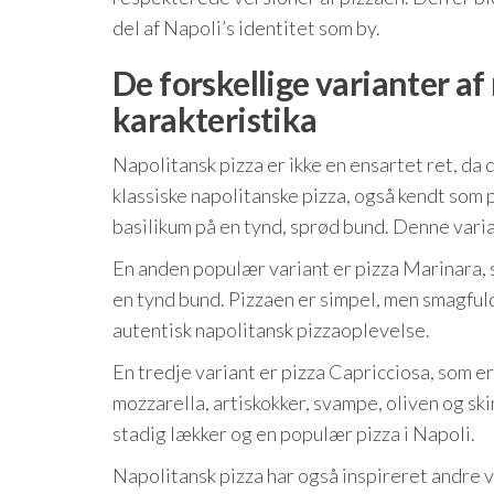
del af Napoli’s identitet som by.
De forskellige varianter af
karakteristika
Napolitansk pizza er ikke en ensartet ret, da 
klassiske napolitanske pizza, også kendt som
basilikum på en tynd, sprød bund. Denne varia
En anden populær variant er pizza Marinara, 
en tynd bund. Pizzaen er simpel, men smagfuld
autentisk napolitansk pizzaoplevelse.
En tredje variant er pizza Capricciosa, som e
mozzarella, artiskokker, svampe, oliven og sk
stadig lækker og en populær pizza i Napoli.
Napolitansk pizza har også inspireret andre va