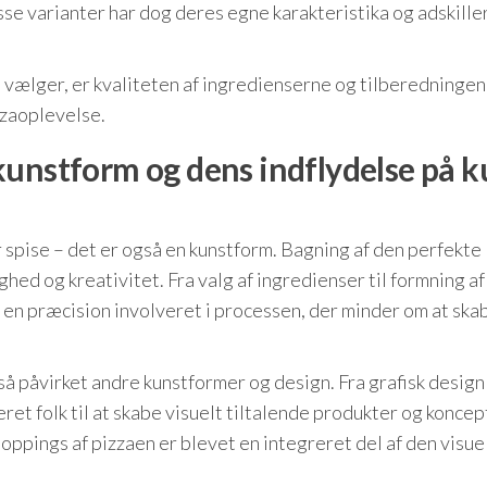
se varianter har dog deres egne karakteristika og adskiller
u vælger, er kvaliteten af ingredienserne og tilberedningen
zzaoplevelse.
kunstform og dens indflydelse på k
 spise – det er også en kunstform. Bagning af den perfekte
hed og kreativitet. Fra valg af ingredienser til formning af
g en præcision involveret i processen, der minder om at ska
å påvirket andre kunstformer og design. Fra grafisk design 
eret folk til at skabe visuelt tiltalende produkter og koncep
oppings af pizzaen er blevet en integreret del af den visue