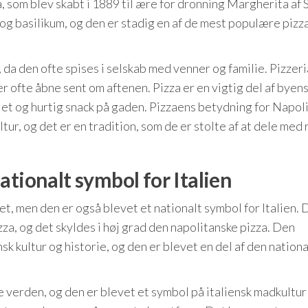
a, som blev skabt i 1889 til ære for dronning Margherita af 
g basilikum, og den er stadig en af ​​de mest populære pizza
 da den ofte spises i selskab med venner og familie. Pizzeri
r ofte åbne sent om aftenen. Pizza er en vigtig del af byens
 let og hurtig snack på gaden. Pizzaens betydning for Napol
tur, og det er en tradition, som de er stolte af at dele med
ationalt symbol for Italien
et, men den er også blevet et nationalt symbol for Italien. 
zza, og det skyldes i høj grad den napolitanske pizza. Den
nsk kultur og historie, og den er blevet en del af den nation
e verden, og den er blevet et symbol på italiensk madkultur