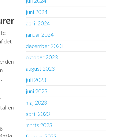
juli 2024
juni 2024
urer
april 2024
dte
januar 2024
af det
december 2023
oktober 2023
verden
august 2023
en
et
juli 2023
juni 2023
n
maj 2023
talien
april 2023
marts 2023
og
vigtig
februar 2023