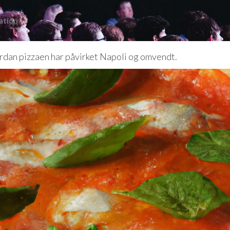
ation
rdan pizzaen har påvirket Napoli og omvendt.