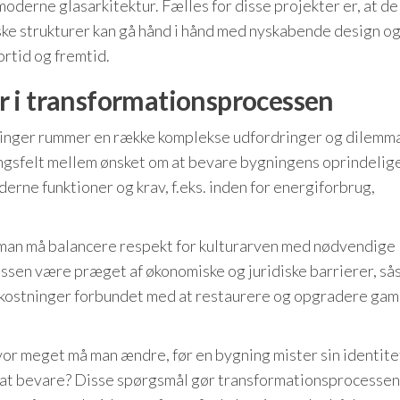
oderne glasarkitektur. Fælles for disse projekter er, at de
ske strukturer kan gå hånd i hånd med nyskabende design o
rtid og fremtid.
r i transformationsprocessen
ninger rummer en række komplekse udfordringer og dilemma
ngsfelt mellem ønsket om at bevare bygningens oprindelig
derne funktioner og krav, f.eks. inden for energiforbrug,
r man må balancere respekt for kulturarven med nødvendige
sen være præget af økonomiske og juridiske barrierer, s
mkostninger forbundet med at restaurere og opgradere gam
vor meget må man ændre, før en bygning mister sin identit
d at bevare? Disse spørgsmål gør transformationsprocessen 