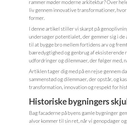
rammer møder moderne arkitektur? Over hele 
liv gennem innovative transformationer, hvo
former.
I denne artikel stiller vi skarpt på genoplivn
undersøger potentialet, der gemmer sig i de 
til at bygge bro mellem fortidens arv og fre
bæredygtighed og genbrug af eksisterende ress
udfordringer og dilemmaer, der følger med, n
Artiklen tager dig med på en rejse gennem da
sammenstød og dilemmaer, der opstår, og kast
transformation, innovation og respekt for his
Historiske bygningers skju
Bag facaderne på byens gamle bygninger gemm
alvor kommer til sin ret, når vi genopdager o