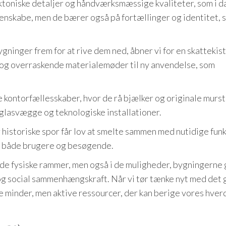
ktoniske detaljer og håndværksmæssige kvaliteter, som i da
enskabe, men de bærer også på fortællinger og identitet, 
inger frem for at rive dem ned, åbner vi for en skattekist
 og overraskende materialemøder til ny anvendelse, som
 kontorfællesskaber, hvor de rå bjælker og originale murs
 glasvægge og teknologiske installationer.
vor historiske spor får lov at smelte sammen med nutidige fun
r både brugere og besøgende.
ve de fysiske rammer, men også i de muligheder, bygningerne 
 og social sammenhængskraft. Når vi tør tænke nyt med det 
de minder, men aktive ressourcer, der kan berige vores hver