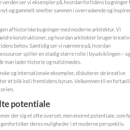
verden ser vi eksempler på, hvordan fortidens bygninger f
r nyt og gammelt smelter sammen i overraskende og inspir
ingen af historiske bygninger med moderne arkitektur. Vi
ældre konstruktioner, og hvordan arkitekter bruger kreati
mtidens behov. Samtidig ser vi nærmere på, hvordan
ourcer spiller en stadig større rolle i byudviklingen – og
år man lader historie og nutid mødes.
nske og internationale eksempler, diskuterer de kreative
er et blik ind i fremtidens byrum. Velkommen til en fortæll
torien.
lte potentiale
er der sig et ofte overset, men enormt potentiale, som fø
g genfortolker deres muligheder i et moderne perspektiv.