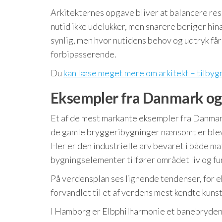
Arkitekternes opgave bliver at balancere res
nutid ikke udelukker, men snarere beriger hin
synlig, men hvor nutidens behov og udtryk får
forbipasserende.
Du
kan læse meget mere om arkitekt – tilbyg
Eksempler fra Danmark og
Et af de mest markante eksempler fra Danmar
de gamle bryggeribygninger nænsomt er bleve
Her er den industrielle arv bevaret i både ma
bygningselementer tilfører området liv og fu
På verdensplan ses lignende tendenser, for e
forvandlet til et af verdens mest kendte kuns
I Hamborg er Elbphilharmonie et banebryde