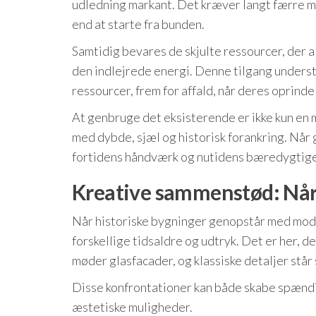
udledning markant. Det kræver langt færre m
end at starte fra bunden.
Samtidig bevares de skjulte ressourcer, der 
den indlejrede energi. Denne tilgang unders
ressourcer, frem for affald, når deres oprinde
At genbruge det eksisterende er ikke kun en 
med dybde, sjæl og historisk forankring. Når 
fortidens håndværk og nutidens bæredygtige l
Kreative sammenstød: Når
Når historiske bygninger genopstår med mode
forskellige tidsaldre og udtryk. Det er her,
møder glasfacader, og klassiske detaljer står
Disse konfrontationer kan både skabe spændin
æstetiske muligheder.