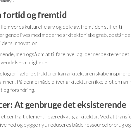
.
 fortid og fremtid
lem vores kulturelle arv og de krav, fremtiden stiller til
ger genoplives med moderne arkitektoniske greb, opstår de
idens innovation.
rende, men også om at tilføre nye lag, der respekterer det
anvendelsesmuligheder.
logier i ældre strukturer kan arkitekturen skabe inspirer
 sammen. På denne måde bliver arkitekturen ikke blot en ra
et og forandring.
er: At genbruge det eksisterende
et centralt element i bæredygtig arkitektur. Ved at trans
 rive ned og bygge nyt, reduceres både ressourceforbrug o