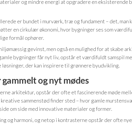
aterialer og mindre energi at opgradere en eksisterende 
allerede er bundet i murværk, træ og fundament – det, man 
tøtter en cirkulær økonomi, hvor bygninger ses som værdif
lige formål ophører.
miljømæssig gevinst, men også en mulighed for at skabe ark
gamle bygninger får nyt liv, opstår et værdifuldt samspil m
øsninger, der kan inspirere til grønnere byudvikling.
 gammelt og nyt mødes
rne arkitektur, opstår der ofte et fascinerende møde mel
 de kreative sammenstød finder sted – hvor gamle murstens
 side om side med innovative materialer og former.
g og harmoni, og netop i kontrasterne opstår der ofte nye