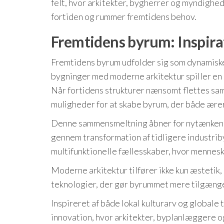
felt, hvor arkitekter, bygherrer og myndighe
fortiden og rummer fremtidens behov.
Fremtidens byrum: Inspira
Fremtidens byrum udfolder sig som dynamiske
bygninger med moderne arkitektur spiller en n
Når fortidens strukturer nænsomt flettes sa
muligheder for at skabe byrum, der både ære
Denne sammensmeltning åbner for nytænkende
gennem transformation af tidligere industrib
multifunktionelle fællesskaber, hvor mennesk
Moderne arkitektur tilfører ikke kun æstetik
teknologier, der gør byrummet mere tilgængeli
Inspireret af både lokal kulturarv og globale
innovation, hvor arkitekter, byplanlæggere