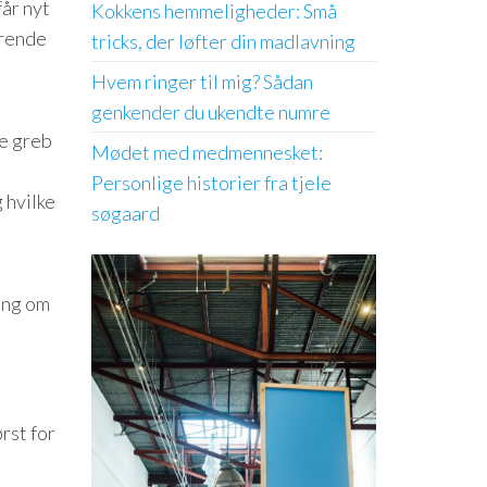
år nyt
Kokkens hemmeligheder: Små
erende
tricks, der løfter din madlavning
Hvem ringer til mig? Sådan
genkender du ukendte numre
ve greb
Mødet med medmennesket:
Personlige historier fra tjele
 hvilke
søgaard
ing om
rst for