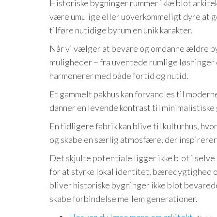
Historiske bygninger rummer ikke blot arkite
være umulige eller uoverkommeligt dyre at g
tilføre nutidige byrum en unik karakter.
Når vi vælger at bevare og omdanne ældre bygn
muligheder – fra uventede rumlige løsninger
harmonerer med både fortid og nutid.
Et gammelt pakhus kan forvandles til moderne
danner en levende kontrast til minimalistiske
En tidligere fabrik kan blive til kulturhus, h
og skabe en særlig atmosfære, der inspirere
Det skjulte potentiale ligger ikke blot i sel
for at styrke lokal identitet, bæredygtighed
bliver historiske bygninger ikke blot bevare
skabe forbindelse mellem generationer.