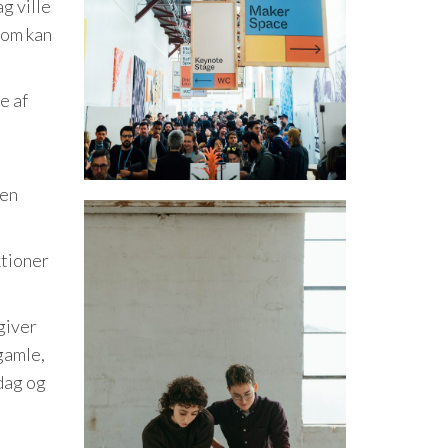
g ville
som kan
e af
ten
ktioner
giver
gamle,
dag og