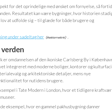
pekt for det oprindelige med ønsket om fornyelse, så forti
anden. Resultatet kan være bygninger, hvor historien stadi
 lov at udfolde sig – til glæde for både brugere og
ning under sadeltag her
.
 verden
k er omdannelsen af den ikoniske Carlsberg By i København
t integreret med moderne boliger, kontorer og kulturfacil
terialevalg og arkitektoniske detaljer, mens nye
nktionalitet for nutidens brugere.
ksempel i Tate Modern i London, hvor et tidligere kraftvær
tmuseer.
nde eksempel, hvor en gammel pakhusbygning danner