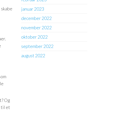
g skabe
januar 2023
december 2022
november 2022
oktober 2022
er.
e
september 2022
august 2022
åsom
le
et? Og
til et