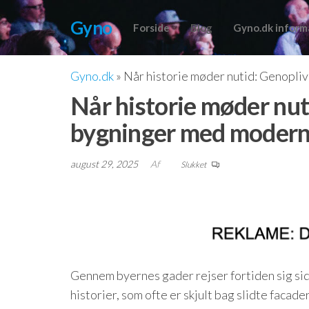
Videre
Gyno
til
Forside
Blog
Gyno.dk inform
indhold
Gyno.dk
»
Når historie møder nutid: Genopli
Når historie møder nut
bygninger med modern
august 29, 2025
Af
Slukket
Gennem byernes gader rejser fortiden sig si
historier, som ofte er skjult bag slidte facad