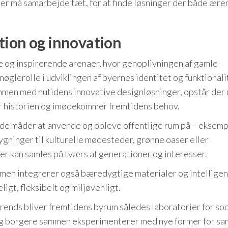
der må samarbejde tæt, for at finde løsninger der både ære
tion og innovation
 og inspirerende arenaer, hvor genoplivningen af gamle
øglerolle i udviklingen af byernes identitet og funktionali
mmen med nutidens innovative designløsninger, opstår der 
r historien og imødekommer fremtidens behov.
 måder at anvende og opleve offentlige rum på – eksemp
ygninger til kulturelle mødesteder, grønne oaser eller
er kan samles på tværs af generationer og interesser.
, men integrerer også bæredygtige materialer og intellige
gt, fleksibelt og miljøvenligt.
 trends bliver fremtidens byrum således laboratorier for soc
 og borgere sammen eksperimenterer med nye former for sa