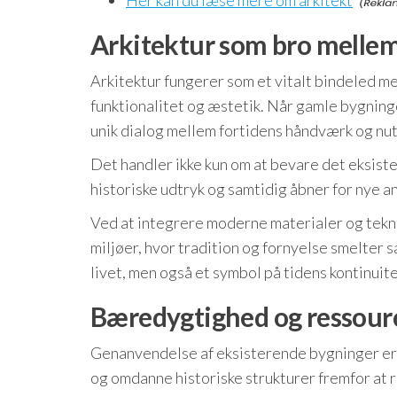
Her kan du læse mere om arkitekt
Arkitektur som bro mellem
Arkitektur fungerer som et vitalt bindeled mel
funktionalitet og æstetik. Når gamle bygnin
unik dialog mellem fortidens håndværk og nut
Det handler ikke kun om at bevare det eksiste
historiske udtryk og samtidig åbner for nye 
Ved at integrere moderne materialer og tekno
miljøer, hvor tradition og fornyelse smelter
livet, men også et symbol på tidens kontinuit
Bæredygtighed og ressourc
Genanvendelse af eksisterende bygninger er 
og omdanne historiske strukturer fremfor at