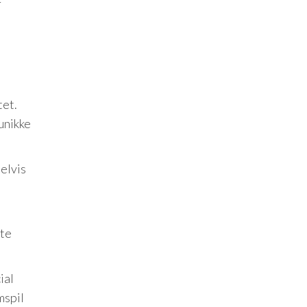
r
tet.
unikke
elvis
nte
ial
mspil