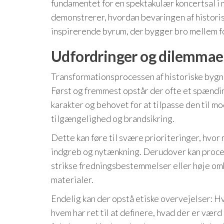
fundamentet for en spektakulær koncertsal i m
demonstrerer, hvordan bevaringen af histori
inspirerende byrum, der bygger bro mellem fo
Udfordringer og dilemmae
Transformationsprocessen af historiske byg
Først og fremmest opstår der ofte et spændi
karakter og behovet for at tilpasse den til mo
tilgængelighed og brandsikring.
Dette kan føre til svære prioriteringer, hvo
indgreb og nytænkning. Derudover kan proces
strikse fredningsbestemmelser eller høje o
materialer.
Endelig kan der opstå etiske overvejelser: H
hvem har ret til at definere, hvad der er vær