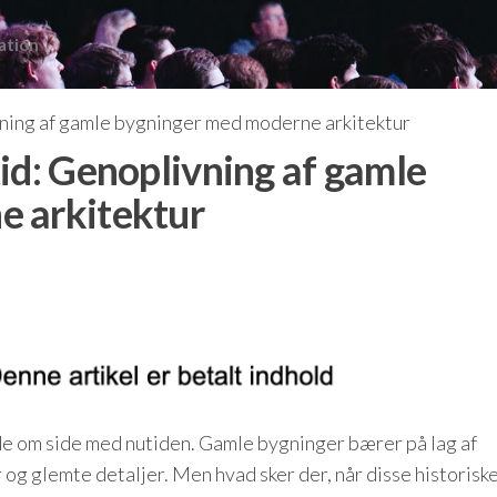
ation
vning af gamle bygninger med moderne arkitektur
id: Genoplivning af gamle
e arkitektur
de om side med nutiden. Gamle bygninger bærer på lag af
er og glemte detaljer. Men hvad sker der, når disse historisk