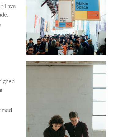
til nye
nde.
,
tighed
ar
r med