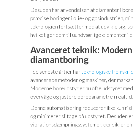
Desuden har anvendelsen af diamanter i bor
præcise boringer i olie- og gasindustrien, min
teknologien fortsætter med at udvikle sig, spi
hvilket gør dem til uundværlige elementer i
Avanceret teknik: Modern
diamantboring
I de seneste årtier har
teknologiske fremskrid
avancerede metoder og maskiner, der markant
Moderne boreudstyr er nu ofte udstyret med 
overvåge og justere boreparametre i realtid.
Denne automatisering reducerer ikke kun ris
og minimerer slitage på udstyret. Desuden 
vibrationsdæmpningssystemer, der sikrer en 