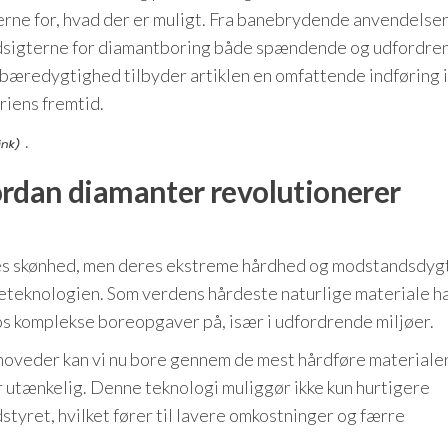
rne for, hvad der er muligt. Fra banebrydende anvendelser 
r udsigterne for diamantboring både spændende og udfordre
 bæredygtighed tilbyder artiklen en omfattende indføring i
riens fremtid.
.
rdan diamanter revolutionerer
es skønhed, men deres ekstreme hårdhed og modstandsdyg
reteknologien. Som verdens hårdeste naturlige materiale h
s komplekse boreopgaver på, især i udfordrende miljøer.
ehoveder kan vi nu bore gennem de mest hårdføre materiale
ar utænkelig. Denne teknologi muliggør ikke kun hurtigere
tyret, hvilket fører til lavere omkostninger og færre