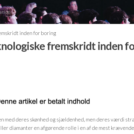
ation
mskridt inden for boring
nologiske fremskridt inden fo
en med deres skønhed og sjældenhed, men deres værdi str
iller diamanter en afgørende rolle i en af de mest krævend