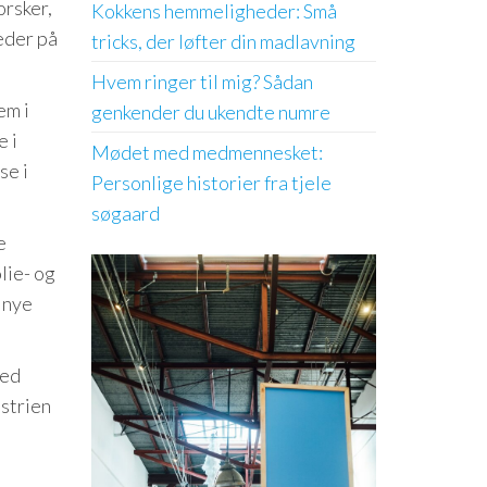
orsker,
Kokkens hemmeligheder: Små
eder på
tricks, der løfter din madlavning
Hvem ringer til mig? Sådan
em i
genkender du ukendte numre
e i
Mødet med medmennesket:
se i
Personlige historier fra tjele
søgaard
e
lie- og
 nye
med
strien