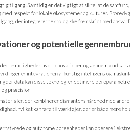
ig tilgang. Samtidig er det vigtigt at sikre, at de samfund,
og med respekt for lokale økosystemer og kulturer. Bæredy
ilgang, der integrerer teknologiske fremskridt med ansvarl
vationer og potentielle gennembru
ndende muligheder, hvor innovationer og gennembrud kan
iklinger er integrationen af kunstig intelligens og maskinl
ngder data kan disse teknologier optimere boreparametre 
et og præcision.
 materialer, der kombinerer diamantens hårdhed med andre
ighed, hvilket kan føre til værktøjer, der er både mere ho
r fjernstyrede og autonome boreenheder kan operere i ekst