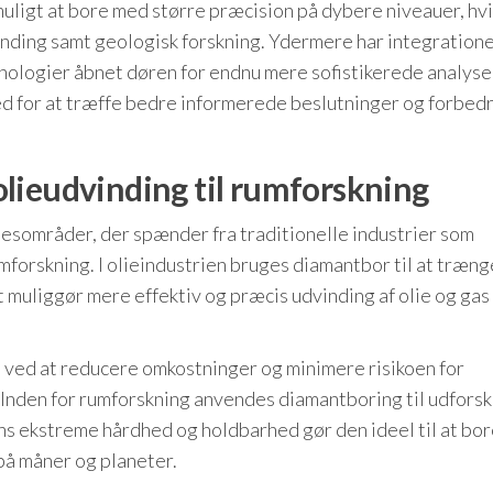
uligt at bore med større præcision på dybere niveauer, hvi
inding samt geologisk forskning. Ydermere har integratione
knologier åbnet døren for endnu mere sofistikerede analyse
ed for at træffe bedre informerede beslutninger og forbed
lieudvinding til rumforskning
esområder, der spænder fra traditionelle industrier som
mforskning. I olieindustrien bruges diamantbor til at træng
muliggør mere effektiv og præcis udvinding af olie og gas 
 ved at reducere omkostninger og minimere risikoen for
nden for rumforskning anvendes diamantboring til udforsk
 ekstreme hårdhed og holdbarhed gør den ideel til at bor
på måner og planeter.