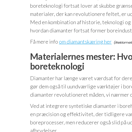
boreteknologi fortsat lover at skubbe grænse
materialer, der kan revolutionere feltet, e
Med en kombination af historie, teknologi og
hvordan diamanter fortsat former boreindust
Få mere info
om diamantskæring her
Materialernes mester: Hvo
boreteknologi
Diamanter har længe været værdsat for der
gør dem også til uundværlige værktøjer i bo
diamanter revolutioneret måden, vi nærmer o
Ved at integrere syntetiske diamanter i bor
en præcision og effektivitet, der tidligere v
boreprocesser, men reducerer også slid på uds
afbrydelser.