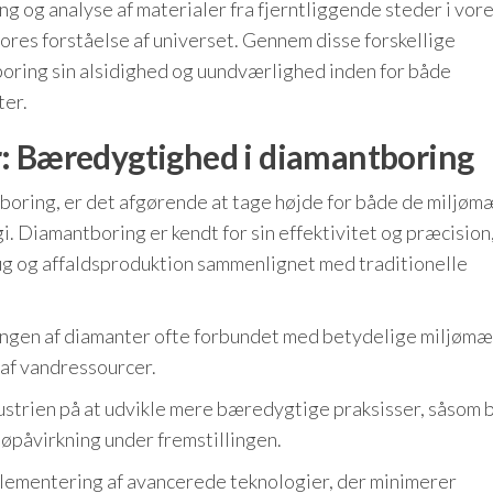
g og analyse af materialer fra fjerntliggende steder i vor
ores forståelse af universet. Gennem disse forskellige
ing sin alsidighed og uundværlighed inden for både
ter.
r: Bæredygtighed i diamantboring
oring, er det afgørende at tage højde for både de miljøm
. Diamantboring er kendt for sin effektivitet og præcision
brug og affaldsproduktion sammenlignet med traditionelle
ingen af diamanter ofte forbundet med betydelige miljøm
 af vandressourcer.
ustrien på at udvikle mere bæredygtige praksisser, såsom 
ljøpåvirkning under fremstillingen.
lementering af avancerede teknologier, der minimerer