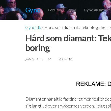
Videre
Gyno
til
Forside
Blog
Gyno.dk inform
indhold
Gyno.dk
»
Hård som diamant: Teknologiske fre
Hård som diamant: Tek
boring
juni 5, 2025
Af
Slukket
Diamanter har altid fascineret menneskehed
sig langt ud over smykkernes verden. I dag sp