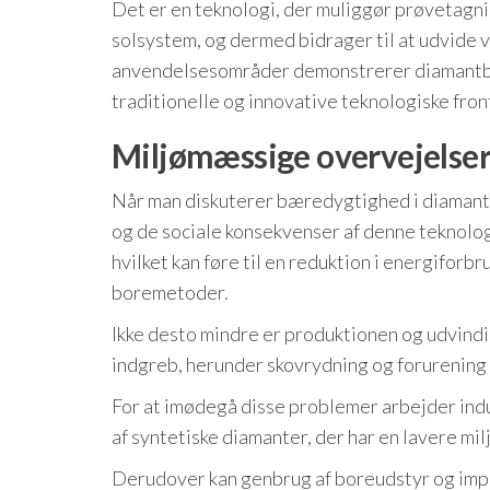
Det er en teknologi, der muliggør prøvetagnin
solsystem, og dermed bidrager til at udvide v
anvendelsesområder demonstrerer diamantbor
traditionelle og innovative teknologiske fron
Miljømæssige overvejelse
Når man diskuterer bæredygtighed i diamantb
og de sociale konsekvenser af denne teknologi
hvilket kan føre til en reduktion i energifor
boremetoder.
Ikke desto mindre er produktionen og udvind
indgreb, herunder skovrydning og forurening
For at imødegå disse problemer arbejder ind
af syntetiske diamanter, der har en lavere mi
Derudover kan genbrug af boreudstyr og imp