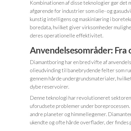
Kombinationen af disse teknologier gør det m
afgørende for industrier som olie- og gasudv
kunstig intelligens og maskinlæring i borete
boredata, hvilket giver virksomheder muligh
deres operationelle effektivitet.
Anvendelsesområder: Fra o
Diamantboring har en bred vifte af anvendels
olieudvinding til banebrydende felter som ru
gennem hårde undergrundsmaterialer, hvilket 
dybe reservoirer.
Denne teknologi har revolutioneret sektoren
uforudsete problemer under boreprocessen. I
andre planeter og himmellegemer. Diamantens
ukendte og ofte hårde overflader, der findes 