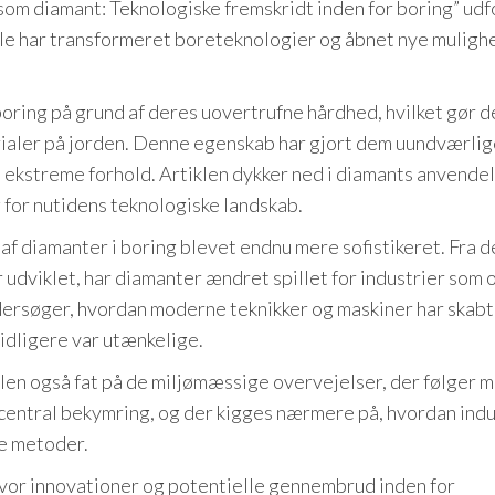
 som diamant: Teknologiske fremskridt inden for boring” udf
 har transformeret boreteknologier og åbnet nye muligh
oring på grund af deres uovertrufne hårdhed, hvilket gør d
rialer på jorden. Denne egenskab har gjort dem uundværlig
 ekstreme forhold. Artiklen dykker ned i diamants anvendel
for nutidens teknologiske landskab.
f diamanter i boring blevet endnu mere sofistikeret. Fra d
 udviklet, har diamanter ændret spillet for industrier som o
dersøger, hvordan moderne teknikker og maskiner har skabt
idligere var utænkelige.
len også fat på de miljømæssige overvejelser, der følger 
entral bekymring, og der kigges nærmere på, hvordan indu
e metoder.
 hvor innovationer og potentielle gennembrud inden for