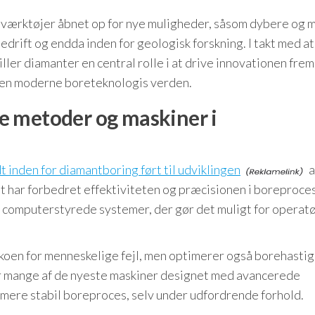
eværktøjer åbnet op for nye muligheder, såsom dybere og 
edrift og endda inden for geologisk forskning. I takt med at
ller diamanter en central rolle i at drive innovationen frem
 den moderne boreteknologis verden.
e metoder og maskiner i
t inden for diamantboring ført til udviklingen
a
 har forbedret effektiviteten og præcisionen i boreproce
computerstyrede systemer, der gør det muligt for operatø
ikoen for menneskelige fejl, men optimerer også borehasti
er mange af de nyeste maskiner designet med avancerede
mere stabil boreproces, selv under udfordrende forhold.