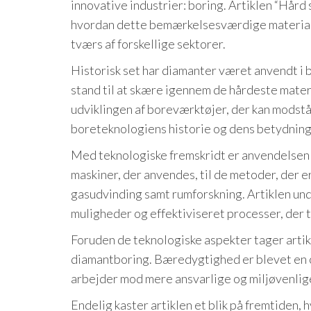
innovative industrier: boring. Artiklen “Hård
hvordan dette bemærkelsesværdige materiale
tværs af forskellige sektorer.
Historisk set har diamanter været anvendt i b
stand til at skære igennem de hårdeste mate
udviklingen af boreværktøjer, der kan modstå
boreteknologiens historie og dens betydning 
Med teknologiske fremskridt er anvendelsen a
maskiner, der anvendes, til de metoder, der er
gasudvinding samt rumforskning. Artiklen un
muligheder og effektiviseret processer, der t
Foruden de teknologiske aspekter tager artik
diamantboring. Bæredygtighed er blevet en c
arbejder mod mere ansvarlige og miljøvenlig
Endelig kaster artiklen et blik på fremtiden,