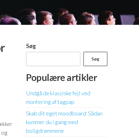
r
Søg
Søg
Populære artikler
Undgå de klassiske fejl ved
montering af tagpap
Skab dit eget moodboard: Sådan
kommer du i gang med
ækker
boligdrømmene
e og