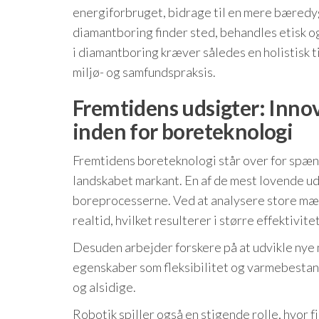
energiforbruget, bidrage til en mere bæredygt
diamantboring finder sted, behandles etisk 
i diamantboring kræver således en holistisk t
miljø- og samfundspraksis.
Fremtidens udsigter: Inno
inden for boreteknologi
Fremtidens boreteknologi står over for spæ
landskabet markant. En af de mest lovende udv
boreprocesserne. Ved at analysere store mæ
realtid, hvilket resulterer i større effektivit
Desuden arbejder forskere på at udvikle nye
egenskaber som fleksibilitet og varmebestand
og alsidige.
Robotik spiller også en stigende rolle, hvo