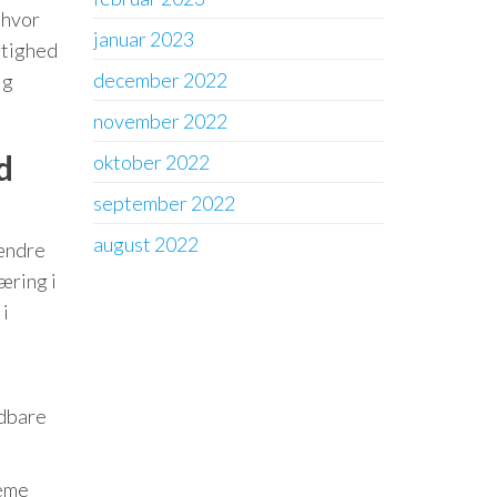
 hvor
januar 2023
gtighed
december 2022
ig
november 2022
d
oktober 2022
september 2022
august 2022
 ændre
æring i
i
ldbare
reme