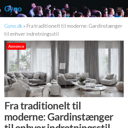
Videre
Gyno
til
indhold
Gyno.dk
»
Fra traditionelt til moderne: Gardinstænger
til enhver indretningsstil
Annonce
Fra traditionelt til
moderne: Gardinstænger
til enhver indretningsstil