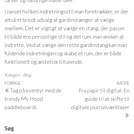
farver og naturlige materialer.
Uanset hvilken indretningsstil man foretrækker, er der
altså et bredt udvalg af gardinstænger at vælge
imellem. Det er vigtigt at vælge en stang, der passer
til både ens personlige stil og det rum, man ønsker at
indrette. Ved at vælge den rette gardinstang kan man
fuldende indretningen og skabe et rum, der er både
funktionelt og æstetisk tiltalende.
Kategori
Blog
Indlægsnavigation
Forrige
FORRIGE
NÆSTE
N
Tag på eventyr med de
Fra papir til digital: En
indlæg
i
trendy My Hood
guide til at skifte til
paddleboards
digitale journalværktøjer
Søg