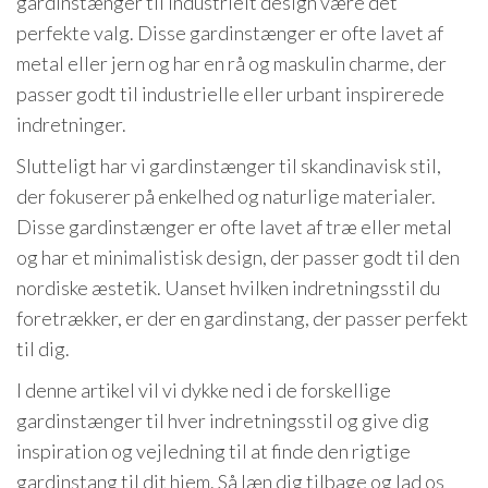
gardinstænger til industrielt design være det
perfekte valg. Disse gardinstænger er ofte lavet af
metal eller jern og har en rå og maskulin charme, der
passer godt til industrielle eller urbant inspirerede
indretninger.
Slutteligt har vi gardinstænger til skandinavisk stil,
der fokuserer på enkelhed og naturlige materialer.
Disse gardinstænger er ofte lavet af træ eller metal
og har et minimalistisk design, der passer godt til den
nordiske æstetik. Uanset hvilken indretningsstil du
foretrækker, er der en gardinstang, der passer perfekt
til dig.
I denne artikel vil vi dykke ned i de forskellige
gardinstænger til hver indretningsstil og give dig
inspiration og vejledning til at finde den rigtige
gardinstang til dit hjem. Så læn dig tilbage og lad os