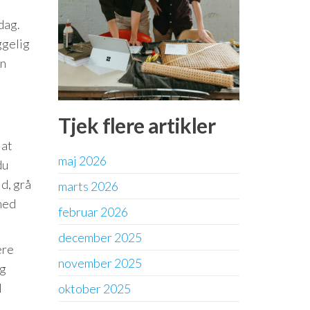
dag.
ggelig
en
Tjek flere artikler
 at
maj 2026
du
d, grå
marts 2026
med
februar 2026
december 2025
ere
november 2025
og
l
oktober 2025