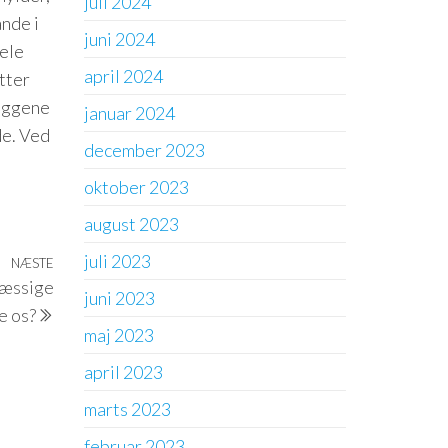
juli 2024
ande i
juni 2024
dele
april 2024
tter
væggene
januar 2024
de. Ved
december 2023
oktober 2023
august 2023
juli 2023
NÆSTE
Næste
mæssige
indlæg
juni 2023
e os?
maj 2023
april 2023
marts 2023
februar 2023