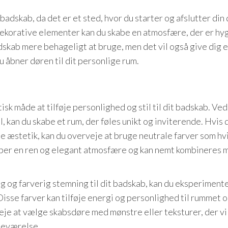
 badskab, da det er et sted, hvor du starter og afslutter din 
 dekorative elementer kan du skabe en atmosfære, der er hy
dskab mere behageligt at bruge, men det vil også give dig 
u åbner døren til dit personlige rum.
sk måde at tilføje personlighed og stil til dit badskab. Ved
l, kan du skabe et rum, der føles unikt og inviterende. Hvis 
 æstetik, kan du overveje at bruge neutrale farver som hvi
skaber en ren og elegant atmosfære og kan nemt kombineres 
lig og farverig stemning til dit badskab, kan du eksperiment
Disse farver kan tilføje energi og personlighed til rummet 
eje at vælge skabsdøre med mønstre eller teksturer, der vi
adeværelse.