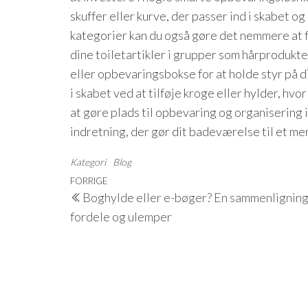
skuffer eller kurve, der passer ind i skabet 
kategorier kan du også gøre det nemmere at f
dine toiletartikler i grupper som hårprodukt
eller opbevaringsbokse for at holde styr på 
i skabet ved at tilføje kroge eller hylder, 
at gøre plads til opbevaring og organisering 
indretning, der gør dit badeværelse til et me
Kategori
Blog
Indlægsnavigation
Forrige
FORRIGE
Boghylde eller e-bøger? En sammenligning
indlæg
fordele og ulemper