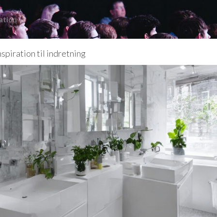
ation
spiration til indretning