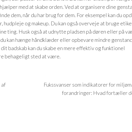
og hjælper med at skabe orden. Ved at organisere dine genst
inde dem, når du har brug for dem. For eksempel kan du op
er, hudpleje og makeup. Du kan også overveje at bruge etike
dine ting. Husk også at udnytte pladsen på døren eller på 
hvor du kan hænge håndklæder eller opbevare mindre genstan
i dit badskab kan du skabe en mere effektiv og funktionel
re behageligt sted at være.
 af
Fukssvanser som indikatorer for miljø
forandringer: Hvad fortæller d