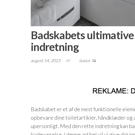
Badskabets ultimative 
indretning
august 14, 2023
Af
Slukket
Badskabet er et af de mest funktionelle elem
opbevare dine toiletartikler, håndklæder og
upersonligt. Med den rette indretning kan badsk
badeværelse. I denne artikel vil vi give dig in