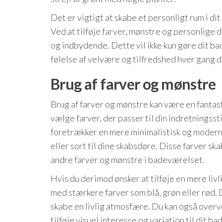
Det er vigtigt at skabe et personligt rum i dit
Ved at tilføje farver, mønstre og personlige
og indbydende. Dette vil ikke kun gøre dit ba
følelse af velvære og tilfredshed hver gang d
Brug af farver og mønstre
Brug af farver og mønstre kan være en fantasti
vælge farver, der passer til din indretningssti
foretrækker en mere minimalistisk og moderne
eller sort til dine skabsdøre. Disse farver 
andre farver og mønstre i badeværelset.
Hvis du derimod ønsker at tilføje en mere liv
med stærkere farver som blå, grøn eller rød. 
skabe en livlig atmosfære. Du kan også overv
tilføje visuel interesse og variation til dit b