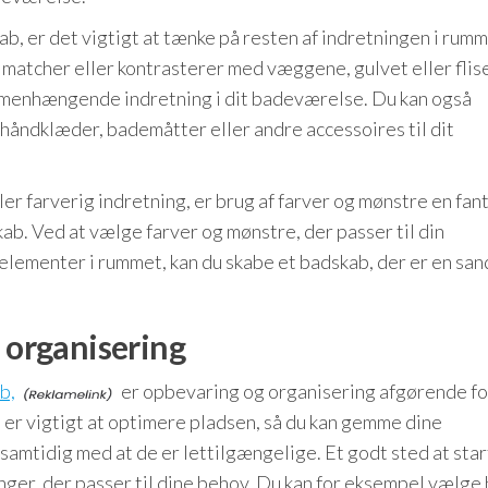
ab, er det vigtigt at tænke på resten af indretningen i rum
 matcher eller kontrasterer med væggene, gulvet eller flise
mmenhængende indretning i dit badeværelse. Du kan også
 håndklæder, bademåtter eller andre accessoires til dit
er farverig indretning, er brug af farver og mønstre en fan
kab. Ved at vælge farver og mønstre, der passer til din
lementer i rummet, kan du skabe et badskab, der er en san
g organisering
b,
er opbevaring og organisering afgørende fo
 er vigtigt at optimere pladsen, så du kan gemme dine
amtidig med at de er lettilgængelige. Et godt sted at star
ger, der passer til dine behov. Du kan for eksempel vælge 