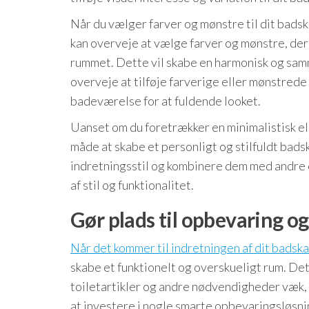
Når du vælger farver og mønstre til dit badsk
kan overveje at vælge farver og mønstre, der
rummet. Dette vil skabe en harmonisk og sa
overveje at tilføje farverige eller mønstrede
badeværelse for at fuldende looket.
Uanset om du foretrækker en minimalistisk ell
måde at skabe et personligt og stilfuldt bads
indretningsstil og kombinere dem med andre e
af stil og funktionalitet.
Gør plads til opbevaring o
Når det kommer til indretningen af dit badska
skabe et funktionelt og overskueligt rum. Det
toiletartikler og andre nødvendigheder væk, s
at investere i nogle smarte opbevaringsløsnin