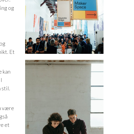
ring og
 og
ikt. Et
e kan
l
stil.
an være
også
ve et