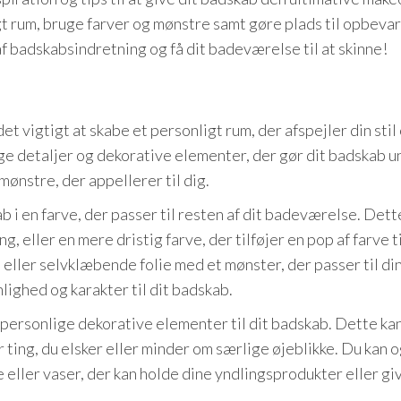
igt rum, bruge farver og mønstre samt gøre plads til opbeva
af badskabsindretning og få dit badeværelse til at skinne!
et vigtigt at skabe et personligt rum, der afspejler din stil
ge detaljer og dekorative elementer, der gør dit badskab un
 mønstre, der appellerer til dig.
b i en farve, der passer til resten af dit badeværelse. Dett
eller en mere dristig farve, der tilføjer en pop af farve ti
eller selvklæbende folie med et mønster, der passer til din 
lighed og karakter til dit badskab.
 personlige dekorative elementer til dit badskab. Dette k
er ting, du elsker eller minder om særlige øjeblikke. Du kan 
 eller vaser, der kan holde dine yndlingsprodukter eller gi