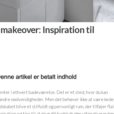
makeover: Inspiration til
enter i ethvert badeværelse. Det er et sted, hvor du kan
 andre nødvendigheder. Men det behøver ikke at være kede
abet blive et stilfuldt og personligt rum, der tilføjer flair
spiration og tips til at give dit badskab den ultimative make