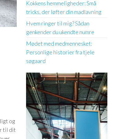
Kokkens hemmeligheder: Små
tricks, der løfter din madlavning
Hvem ringer til mig? Sådan
genkender du ukendte numre
Mødet med medmennesket:
Personlige historier fra tjele
søgaard
ligt og
 til dit
over.